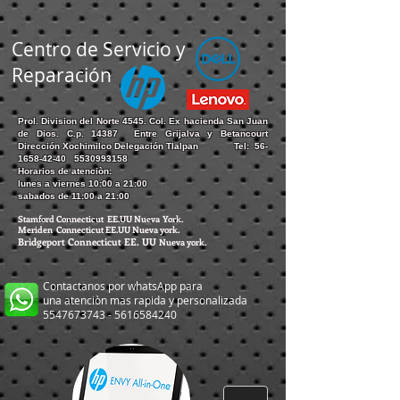
Centro de Servicio y
Reparación
Prol. Division del Norte 4545. Col. Ex hacienda San Juan
de Dios. C.p. 14387 Entre Grijalva y Betancourt
Dirección Xochimilco Delegación Tlalpan Tel:
56-
1658-42-40
5530993158
Horarios de atenciòn:
lunes a viernes 10:00 a 21:00
sabados de 11:00 a 21:00
Stamford Connecticut EE.UU Nueva York.
Meriden Connecticut EE.UU Nueva york.
Bridgeport
Connecticut EE. UU
Nueva york.
Contactanos por whatsApp para
una atenciòn mas rapida y personalizada
5547673743
-
5616584240