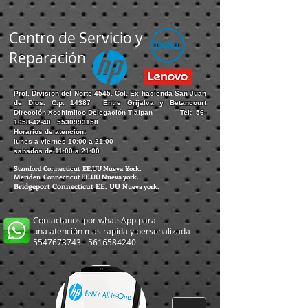
Centro de Servicio y
Reparación
Prol. Division del Norte 4545. Col. Ex hacienda San Juan
de Dios. C.p. 14387 Entre Grijalva y Betancourt
Dirección Xochimilco Delegación Tlalpan Tel:
56-
1658-42-40
5530993158
Horarios de atenciòn:
lunes a viernes 10:00 a 21:00
sabados de 11:00 a 21:00
Stamford Connecticut EE.UU Nueva York.
Meriden Connecticut EE.UU Nueva york.
Bridgeport
Connecticut EE. UU
Nueva york.
Contactanos por whatsApp para
una atenciòn mas rapida y personalizada
5547673743
-
5616584240